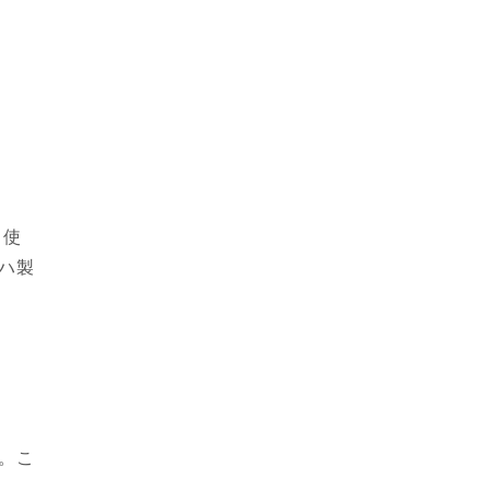
。使
ハ製
。こ