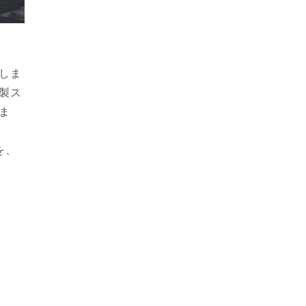
しま
製ス
ま
を、