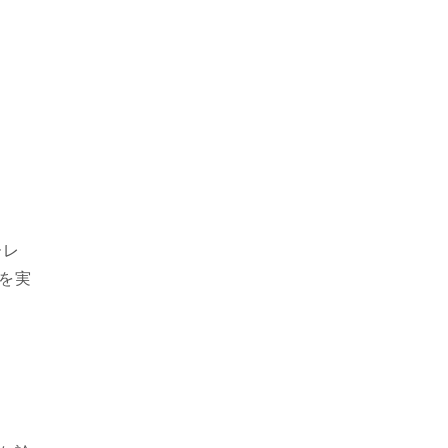
ーレ
を実