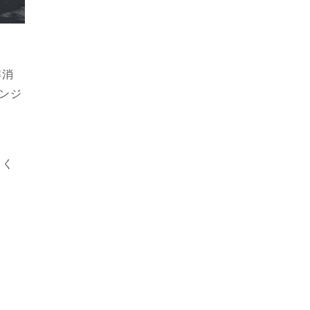
解消
ンジ
しく