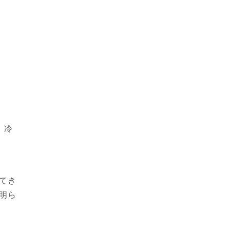
。冷
てき
明ら