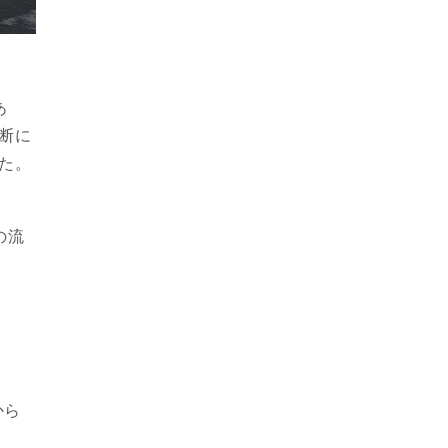
あ
断に
た。
の流
から