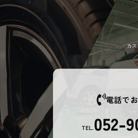
カス
電話で
052-9
TEL.