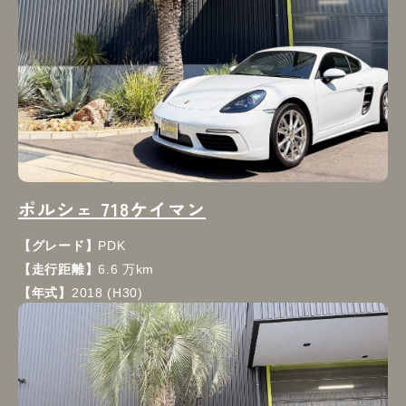
ポルシェ 718ケイマン
【グレード】
PDK
【走行距離】
6.6 万km
【年式】
2018 (H30)