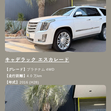
キャデラック エスカレード
【グレード】
プラチナム 4WD
【走行距離】
4.0 万km
【年式】
2016 (H28)