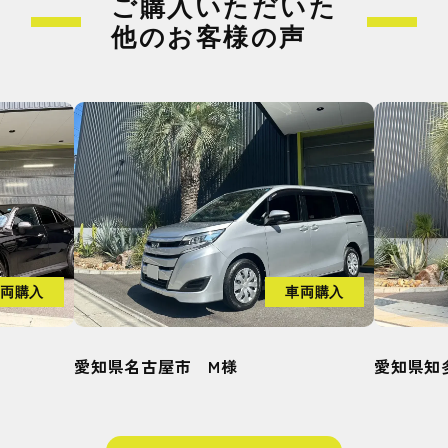
ご購入いただいた
他のお客様の声
両購入
車両購入
愛知県知多郡武豊町 H様
愛知県刈