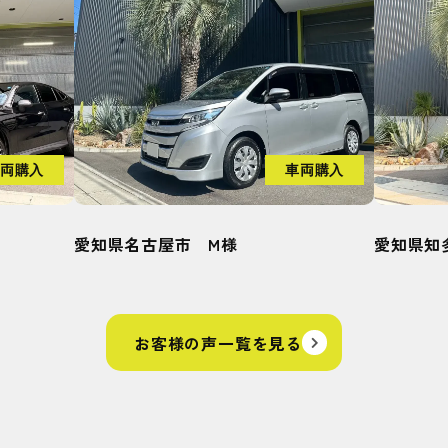
両購入
車両購入
愛知県知多郡武豊町 H様
愛知県刈
お客様の声一覧を見る