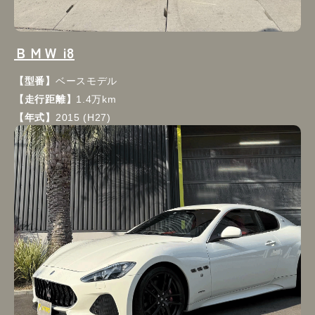
ＢＭＷ i8
【型番】
ベースモデル
【走行距離】
1.4万km
【年式】
2015 (H27)