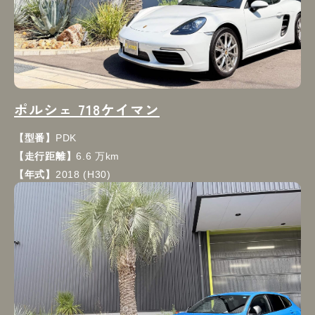
ポルシェ 718ケイマン
【型番】
PDK
【走行距離】
6.6 万km
【年式】
2018 (H30)