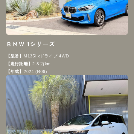
ＢＭＷ 1シリーズ
【型番】
M135i xドライブ 4WD
【走行距離】
2.8 万km
【年式】
2024 (R06)