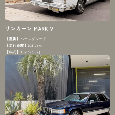
リンカーン MARK V
【型番】
ベースグレード
【走行距離】
5.2 万km
【年式】
1977 (S52)