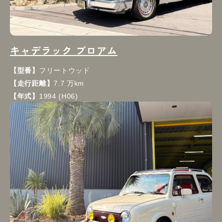
キャデラック ブロアム
【型番】
フリートウッド
【走行距離】
7.7 万km
【年式】
1994 (H06)