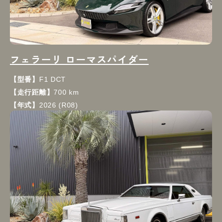
フェラーリ ローマスパイダー
【型番】
F1 DCT
【走行距離】
700 km
【年式】
2026 (R08)