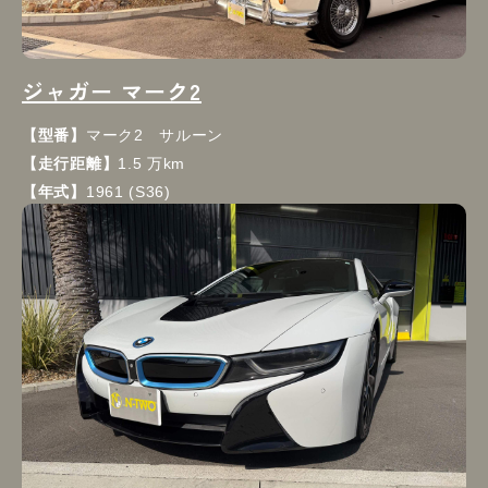
ジャガー マーク2
【型番】
マーク2 サルーン
【走行距離】
1.5 万km
【年式】
1961 (S36)