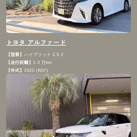
トヨタ アルファード
【型番】
ハイブリッド 2.5 Z
【走行距離】
1.3 万km
【年式】
2025 (R07)