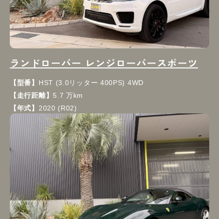
ランドローバー レンジローバースポーツ
【型番】
HST (3.0リッター 400PS) 4WD
【走行距離】
5.7 万km
【年式】
2020 (R02)