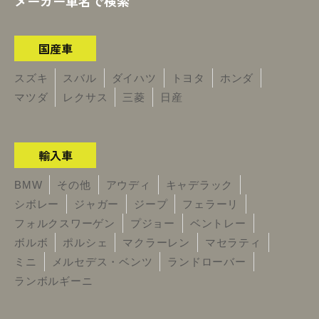
メーカー車名で検索
国産車
スズキ
スバル
ダイハツ
トヨタ
ホンダ
マツダ
レクサス
三菱
日産
輸入車
BMW
その他
アウディ
キャデラック
シボレー
ジャガー
ジープ
フェラーリ
フォルクスワーゲン
プジョー
ベントレー
ボルボ
ポルシェ
マクラーレン
マセラティ
ミニ
メルセデス・ベンツ
ランドローバー
ランボルギーニ