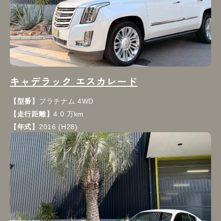
キャデラック エスカレード
【型番】
プラチナム 4WD
【走行距離】
4.0 万km
【年式】
2016 (H28)