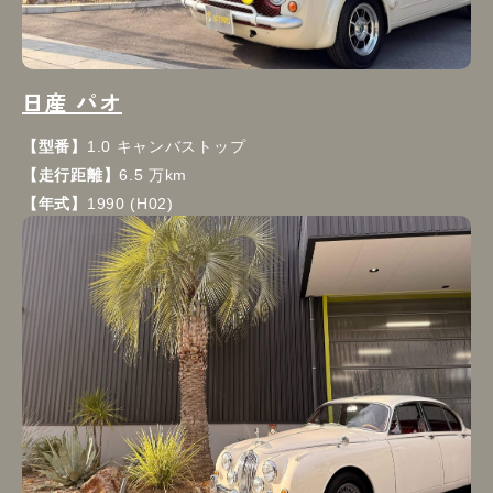
日産 パオ
【型番】
1.0 キャンバストップ
【走行距離】
6.5 万km
【年式】
1990 (H02)